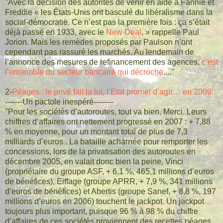
"Avec la décision des autorités de venir en aide à Fannie et
Freddie « les États-Unis ont basculé du libéralisme dans la
social-démocratie. Ce n’est pas la première fois : ça s’était
déjà passé en 1933, avec le
New Deal
, » rappelle Paul
Jorion. Mais les remèdes proposés par Paulson n’ont
cependant pas rassuré les marchés. Au lendemain de
l’annonce des mesures de refinancement des agences,
c’est
l’ensemble du secteur bancaire qui décroche
...."
2-
Péages : le privé fait la loi, l’Etat promet d’agir… en 2009:
-------Un pactole inespéré--------
"Pour les sociétés d’autoroutes, tout va bien. Merci. Leurs
chiffres d’affaires ont nettement progressé en 2007 : + 7,88
% en moyenne, pour un montant total de plus de 7,3
milliards d’euros . La bataille acharnée pour remporter les
concessions, lors de la privatisation des autoroutes en
décembre 2005, en valait donc bien la peine. Vinci
(propriétaire du groupe ASF, + 6,1 %, 465,1 millions d’euros
de bénéfices), Eiffage (groupe APRR, + 7,9 %, 341 millions
d’euros de bénéfices) et Abertis (groupe Sanef, + 8,8 %, 197
millions d’euros en 2006) touchent le jackpot. Un jackpot
toujours plus important, puisque 96 % à 98 % du chiffre
d’affaires de ces sociétés proviennent des recettes péages,