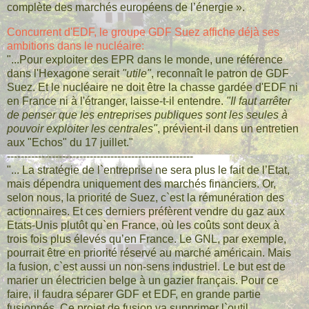
complète des marchés européens de l’énergie ».
Concurrent d'EDF, le groupe GDF Suez affiche déjà ses
ambitions dans le nucléaire:
"...Pour exploiter des EPR dans le monde, une référence
dans l'Hexagone serait
"utile"
, reconnaît le patron de GDF
Suez. Et le nucléaire ne doit être la chasse gardée d'EDF ni
en France ni à l'étranger, laisse-t-il entendre.
"Il faut arrêter
de penser que les entreprises publiques sont les seules à
pouvoir exploiter les centrales"
, prévient-il dans un entretien
aux "Echos" du 17 juillet."
------------------------------------------------------
"... La stratégie de l`entreprise ne sera plus le fait de l’Etat,
mais dépendra uniquement des marchés financiers. Or,
selon nous, la priorité de Suez, c`est la rémunération des
actionnaires. Et ces derniers préfèrent vendre du gaz aux
Etats-Unis plutôt qu`en France, où les coûts sont deux à
trois fois plus élevés qu’en France. Le GNL, par exemple,
pourrait être en priorité réservé au marché américain. Mais
la fusion, c`est aussi un non-sens industriel. Le but est de
marier un électricien belge à un gazier français. Pour ce
faire, il faudra séparer GDF et EDF, en grande partie
fusionnés. Ce projet de fusion va supprimer l`outil