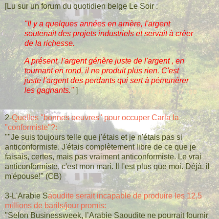
[Lu sur un forum du quotidien belge Le Soir :
"Il y a quelques années en arrière, l'argent
soutenait des projets industriels et servait à créer
de la richesse.
A présent, l'argent génère juste de l'argent , en
tournant en rond, il ne produit plus rien. C'est
juste l'argent des perdants qui sert à pémunérer
les gagnants."
]
2-
Quelles "bonnes oeuvres" pour occuper Carla la
"conformiste"?:
""Je suis toujours telle que j'étais et je n'étais pas si
anticonformiste. J'étais complètement libre de ce que je
faisais, certes, mais pas vraiment anticonformiste. Le vrai
anticonformiste, c'est mon mari. Il l'est plus que moi. Déjà, il
m'épouse!" (CB)
3-L'Arabie S
aoudite serait incapable de produire les 12,5
millions de barils/jour promis:
"Selon Businessweek, l’Arabie Saoudite ne pourrait fournir