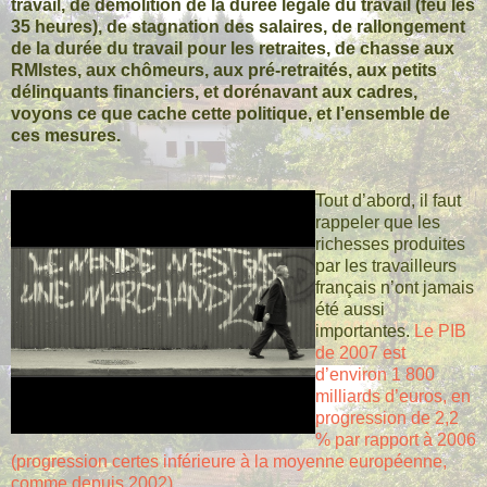
travail, de démolition de la durée légale du travail (feu les
35 heures), de stagnation des salaires, de rallongement
de la durée du travail pour les retraites, de chasse aux
RMIstes, aux chômeurs, aux pré-retraités, aux petits
délinquants financiers, et dorénavant aux cadres,
voyons ce que cache cette politique, et l’ensemble de
ces mesures.
Tout d’abord, il faut
rappeler que les
richesses produites
par les travailleurs
français n’ont jamais
été aussi
importantes.
Le PIB
de 2007 est
d’environ 1 800
milliards d’euros, en
progression de 2,2
% par rapport à 2006
(progression certes inférieure à la moyenne européenne,
comme depuis 2002).