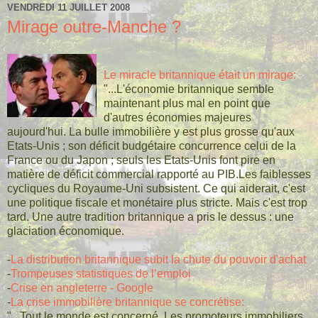
VENDREDI 11 JUILLET 2008
Mirage outre-Manche ?
Le miracle britannique était un mirage:
"...L'économie britannique semble
maintenant plus mal en point que
d'autres économies majeures
aujourd'hui. La bulle immobilière y est plus grosse qu'aux
Etats-Unis ; son déficit budgétaire concurrence celui de la
France ou du Japon ; seuls les Etats-Unis font pire en
matière de déficit commercial rapporté au PIB.Les faiblesses
cycliques du Royaume-Uni subsistent. Ce qui aiderait, c'est
une politique fiscale et monétaire plus stricte. Mais c'est trop
tard. Une autre tradition britannique a pris le dessus : une
glaciation économique.
-
La distribution britannique subit la chute du pouvoir d'achat
-
Trompeuses statistiques de l’emploi
-
Crise en angleterre - Google
-
La crise immobilière britannique se concrétise:
"...Tout le monde est concerné. Les promoteurs immobiliers