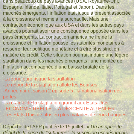
dans beaucoup de pays avancés (USA, Royaume-Uni,
Espagne, Irlande, Italie, Portugal et Japon). Dans les
marchés émergents, l’inflation était jusqu’à présent associée
à la croissance et même à la surchauffe. Mais une
contraction économique aux USA et dans les autres pays
avancés pourrait avoir une conséquence opposée dans les
pays émergents. La contraction américaine freine la
croissance et l’inflation pousse les autorités monétaires à
resserrer leur politique monétaire et à être plus strict en
matière de crédit. Cette situation pourrait induire une légère
stagflation dans les marchés émergents : une montée de
l’inflation accompagnée d’une baisse brutale de la
croissance...
-La zone euro risque la stagflation
-
Le retour de la stagflation affole les Bourses
-Année noire, saison 2 épisode 5 : la nationalisation des
pertes
-
La crainte de la stagflation grandit aux Etats-Unis
-
ECONOMIE REELLE : LA DESCENTE AU ENFER
-
Les Etats-Unis de plus en plus malades de leurs banques
Dépêche de l'AFP publiée le 15 juillet :
« Un an après le
début de la crise du "subprime", la suspicion est désormais