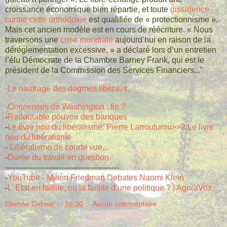
croissance économique bien répartie, et toute
dissidence
contre cette orthodoxie
est qualifiée de « protectionnisme ».
Mais cet ancien modèle est en cours de réécriture. « Nous
traversons une
crise mondiale
aujourd’hui en raison de la
déréglementation excessive, » a déclaré lors d’un entretien
l’élu Démocrate de la Chambre Barney Frank, qui est le
président de la Commission des Services Financiers..."
-Le naufrage des dogmes libéraux,
-Consensus de Washington : fin ?
-
Redoutable pouvoir des banques
-
Le livre noir du libéralisme: Pierre Larrouturou>>2.
Le livre
noir du libéralisme
-
Libéralisme de courte vue...
-
Durée du travail en question
---------------------------------------------
-
YouTube - Milton Friedman Debates Naomi Klein
-
L’ Etat en faillite, ou la faillite d’une politique ? | AgoraVox
Etienne Celmar
at
18:30
Aucun commentaire: