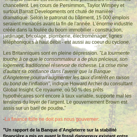
chancellent. Les cours de Persimmon, Taylor Wimpey et
surtout Barratt Developments ont chuté de manière
dramatique. Selon le patronat du bâtiment, 15 000 emplois
seraient menacés avant la fin de l'année. L'énorme industrie
créée dans la foulée du boom immobilier - construction,
jardinage, bricolage, plomberie, électroménager, lignes
téléphoniques à haut débit - est aussi au coeur du cyclone.
Les Britanniques sont en pleine dépression.
"La tourmente
touche à ce que le consommateur a de plus précieux, son
logement, traditionnel réservoir de richesse. La crise mine
d'autant sa confiance dans l'avenir que la Banque
d'Angleterre pourrait augmenter les taux d'intérêt en raison
du bond de l'inflation",
indique Howard Archer du consultant
Global Insight. Ce royaume, où 50 % des prêts
hypothécaires sont encore à taux variable, supporte mal les
tensions du loyer de l'argent. Le gouvernement Brown est
assis sur un baril de poudre."
-
La finance folle ne doit pas nous gouverner:
"Un rapport de la Banque d’Angleterre sur la stabilité
financière a mis en avant le fossé dangereux existant entre