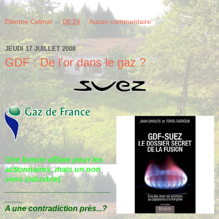
Etienne Celmar
at
08:24
Aucun commentaire:
JEUDI 17 JUILLET 2008
GDF : De l'or dans le gaz ?
Une bonne affaire pour les
actionnaires, mais un non
sens industriel.
________________________
____
A une contradiction près...?