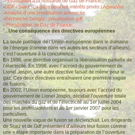
-
Privatisation à la hussarde de Gaz de France
-
GDF / Suez : ça gaze pour les intérêts privés | AgoraVox
-
Analyse d’une privatisation annoncée.
-
Recherche Google : privatisation gdf
-
Privatisation de Gaz de France:
"...
Une conséquence des directives européennes
L
a seule politique de l’Union européenne dans le domaine
de l’énergie (comme dans les autres les secteurs d’ailleurs),
c’est l’ouverture à la concurrence.
E
n 1996, une directive organisait la libéralisation partielle de
l’électricité. En 1998, avec l’accord du gouvernement de
Lionel Jospin, une autre directive faisait de même pour le
gaz. Ces deux directives entraînaient une première vague
de fusions.
E
n 2002, l’Union européenne, toujours avec l’accord du
gouvernement de Lionel Jospin, décidait l’ouverture totale
des marchés du gaz et de l’électricité au 1er juillet 2004
pour les professionnels et au 1er janvier 2007 pour les
particuliers.
U
ne nouvelle vague de fusion se déclenchait. Les dirigeants
de Suez et de Gdf présentent d’ailleurs leur fusion comme
une « étape importante dans la préparation de l’ouverture