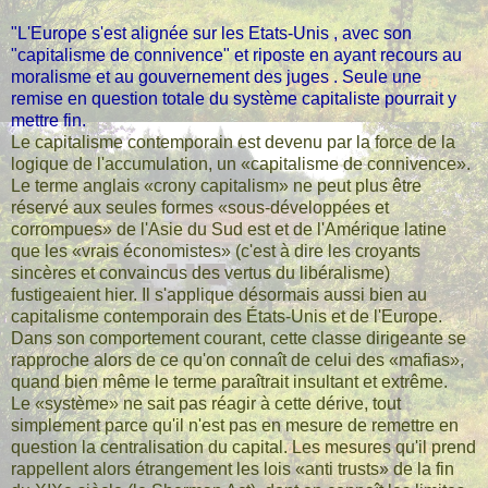
"L'Europe s'est alignée sur les Etats-Unis , avec son
"capitalisme de connivence" et riposte en ayant recours au
moralisme et au gouvernement des juges . Seule une
remise en question totale du système capitaliste pourrait y
mettre fin.
Le capitalisme contemporain est devenu par la force de la
logique de l'accumulation, un «capitalisme de connivence».
Le terme anglais «crony capitalism» ne peut plus être
réservé aux seules formes «sous-développées et
corrompues» de l'Asie du Sud est et de l'Amérique latine
que les «vrais économistes» (c'est à dire les croyants
sincères et convaincus des vertus du libéralisme)
fustigeaient hier. Il s'applique désormais aussi bien au
capitalisme contemporain des États-Unis et de l'Europe.
Dans son comportement courant, cette classe dirigeante se
rapproche alors de ce qu'on connaît de celui des «mafias»,
quand bien même le terme paraîtrait insultant et extrême.
Le «système» ne sait pas réagir à cette dérive, tout
simplement parce qu'il n'est pas en mesure de remettre en
question la centralisation du capital. Les mesures qu'il prend
rappellent alors étrangement les lois «anti trusts» de la fin