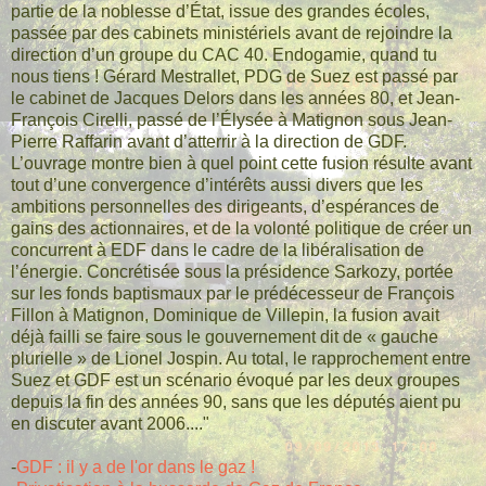
partie de la noblesse d’État, issue des grandes écoles,
passée par des cabinets ministériels avant de rejoindre la
direction d’un groupe du CAC 40. Endogamie, quand tu
nous tiens ! Gérard Mestrallet, PDG de Suez est passé par
le cabinet de Jacques Delors dans les années 80, et Jean-
François Cirelli, passé de l’Élysée à Matignon sous Jean-
Pierre Raffarin avant d’atterrir à la direction de GDF.
L’ouvrage montre bien à quel point cette fusion résulte avant
tout d’une convergence d’intérêts aussi divers que les
ambitions personnelles des dirigeants, d’espérances de
gains des actionnaires, et de la volonté politique de créer un
concurrent à EDF dans le cadre de la libéralisation de
l’énergie. Concrétisée sous la présidence Sarkozy, portée
sur les fonds baptismaux par le prédécesseur de François
Fillon à Matignon, Dominique de Villepin, la fusion avait
déjà failli se faire sous le gouvernement dit de « gauche
plurielle » de Lionel Jospin. Au total, le rapprochement entre
Suez et GDF est un scénario évoqué par les deux groupes
depuis la fin des années 90, sans que les députés aient pu
en discuter avant 2006...."
-
GDF : il y a de l'or dans le gaz !