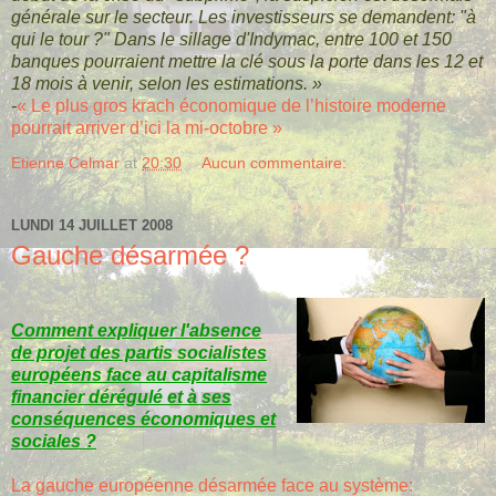
générale sur le secteur. Les investisseurs se demandent: "à
qui le tour ?" Dans le sillage d'Indymac, entre 100 et 150
banques pourraient mettre la clé sous la porte dans les 12 et
18 mois à venir, selon les estimations. »
-
« Le plus gros krach économique de l’histoire moderne
pourrait arriver d’ici la mi-octobre »
Etienne Celmar
at
20:30
Aucun commentaire:
LUNDI 14 JUILLET 2008
Gauche désarmée ?
Comment expliquer l'absence
de projet des partis socialistes
européens face au capitalisme
financier dérégulé et à ses
conséquences économiques et
sociales ?
La gauche européenne désarmée face au système: