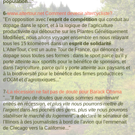
population..."
6-
www.altertour.net Comment devenir altercycliste?
"En opposition avec l'
esprit de compétition
qui conduit au
dopage dans le sport, et à la logique de l'agriculture
productiviste qui débouche sur les Plantes Génétiquement
Modifiées, nous allons voyager ensemble en nous relayant
tous les 15 kilomètres dans un
esprit de solidarité
.
L'AlterTour, c'est un autre Tour de France, qui dénonce le
dopage sous toutes ses formes : dans le sport parce qu'il y
porte atteinte aux sportifs pour le bénéfice de sponsors, et
dans l'agriculture, parce qu'il y porte atteinte aux paysans et
à la biodiversité pour le bénéfice des firmes productrices
d'OGM et d'agrotoxiques..."
7-
La récession ne fait pas de doute pour Barack Obama
"....
''Il fait peu de doutes que nous sommes maintenant
entrés en récession, et plus vite nous pourrons mettre de
l'argent dans les poches des gens, plus vite nous pourrons
stabiliser le marché du logement''
, a déclaré le sénateur de
l'Illinois à des journalistes à bord de l'avion qui l'emmenait
de Chicago vers la Californie..."