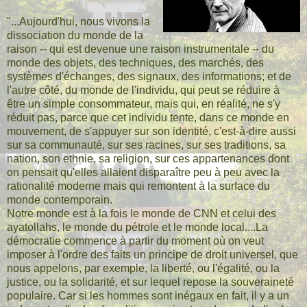
"...Aujourd'hui, nous vivons la
dissociation du monde de la
raison -- qui est devenue une raison instrumentale -- du
monde des objets, des techniques, des marchés, des
systèmes d'échanges, des signaux, des informations; et de
l'autre côté, du monde de l'individu, qui peut se réduire à
être un simple consommateur, mais qui, en réalité, ne s'y
réduit pas, parce que cet individu tente, dans ce monde en
mouvement, de s'appuyer sur son identité, c'est-à-dire aussi
sur sa communauté, sur ses racines, sur ses traditions, sa
nation, son ethnie, sa religion, sur ces appartenances dont
on pensait qu'elles allaient disparaître peu à peu avec la
rationalité moderne mais qui remontent à la surface du
monde contemporain.
Notre monde est à la fois le monde de CNN et celui des
ayatollahs, le monde du pétrole et le monde local....La
démocratie commence à partir du moment où on veut
imposer à l'ordre des faits un principe de droit universel, que
nous appelons, par exemple, la liberté, ou l'égalité, ou la
justice, ou la solidarité, et sur lequel repose la souveraineté
populaire. Car si les hommes sont inégaux en fait, il y a un