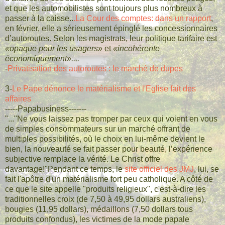
et que les automobilistes sont toujours plus nombreux à
passer à la caisse..
.La Cour des comptes: dans un rapport
,
en février, elle a sérieusement épinglé les concessionnaires
d’autoroutes. Selon les magistrats, leur politique tarifaire est
«opaque pour les usagers»
et
«incohérente
économiquement»....
-
Privatisation des autoroutes : le marché de dupes
3-
Le Pape dénonce le matérialisme et l'Eglise fait des
affaires
-----Papabusiness-------
"..."Ne vous laissez pas tromper par ceux qui voient en vous
de simples consommateurs sur un marché offrant de
multiples possibilités, où le choix en lui-même devient le
bien, la nouveauté se fait passer pour beauté, l’expérience
subjective remplace la vérité. Le Christ offre
davantage!"Pendant ce temps, le
site officiel des JMJ
, lui, se
fait l'apôtre d'un matérialisme fort peu catholique. A côté de
ce que le site appelle "produits religieux", c'est-à-dire les
traditionnelles croix (de 7,50 à 49,95 dollars australiens),
bougies (11,95 dollars), médaillons (7,50 dollars tous
produits confondus), les victimes de la mode papale