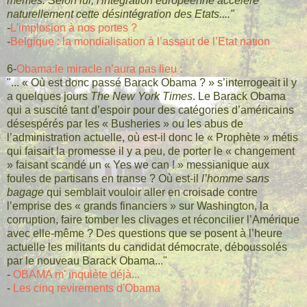
mêmes. Selon lui, l'intégration européenne accélère
naturellement cette désintégration des Etats...."
-
L'implosion à nos portes ?
-
Belgique : la mondialisation à l’assaut de l’Etat nation
6-
Obama:le miracle n’aura pas lieu :
"... « Où est donc passé Barack Obama ? » s’interrogeait il y
a quelques jours
The New York Times
. Le Barack Obama
qui a suscité tant d’espoir pour des catégories d’américains
désespérés par les « Busheries » ou les abus de
l’administration actuelle, où est-il donc le « Prophète » métis
qui faisait la promesse il y a peu, de porter le « changement
» faisant scandé un « Yes we can ! » messianique aux
foules de partisans en transe ? Où est-il
l’homme sans
bagage
qui semblait vouloir aller en croisade contre
l’emprise des « grands financiers » sur Washington, la
corruption, faire tomber les clivages et réconcilier l’Amérique
avec elle-même ? Des questions que se posent à l’heure
actuelle les militants du candidat démocrate, déboussolés
par le nouveau Barack Obama..."
-
OBAMA m' inquiète déjà...
-
Les cinq revirements d'Obama