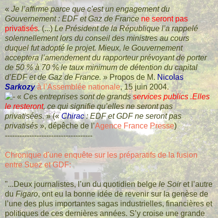
«
Je l’affirme parce que c’est un engagement du
Gouvernement : EDF et Gaz de France
ne seront pas
privatisés
.
(...)
Le Président de la République l’a rappelé
solennellement lors du conseil des ministres au cours
duquel fut adopté le projet. Mieux, le Gouvernement
acceptera l’amendement du rapporteur prévoyant de porter
de 50 % à 70 % le taux minimum de détention du capital
d’EDF et de Gaz de France.
» Propos de M.
Nicolas
Sarkozy
à l’Assemblée nationale
, 15 juin 2004.
«
Ces entreprises sont de grands
services publics .Elles
le resteront
, ce qui signifie qu’elles ne seront pas
privatisées.
» («
Chirac
: EDF et GDF ne seront pas
privatisés
», dépêche de l’
Agence France Presse
)
------------------------------------
Chronique d'une enquête sur les préparatifs de la fusion
entre Suez et GDF:
"...Deux journalistes, l’un du quotidien belge
le Soir
et l’autre
du
Figaro
, ont eu la bonne idée de revenir sur la genèse de
l’une des plus importantes sagas industrielles, financières et
politiques de ces dernières années. S’y croise une grande