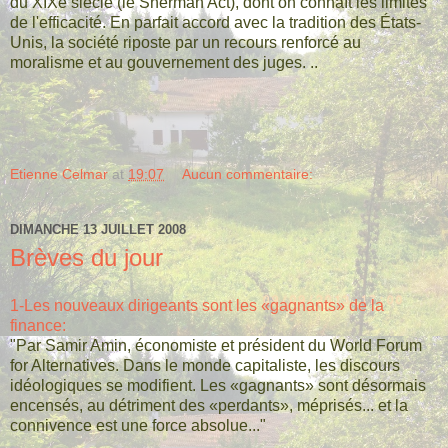
du XIXe siècle (le Sherman Act), dont on connaît les limites
de l'efficacité. En parfait accord avec la tradition des États-
Unis, la société riposte par un recours renforcé au
moralisme et au gouvernement des juges. ..
Etienne Celmar
at
19:07
Aucun commentaire:
DIMANCHE 13 JUILLET 2008
Brèves du jour
1-Les nouveaux dirigeants sont les «gagnants» de la
finance:
"Par Samir Amin, économiste et président du World Forum
for Alternatives. Dans le monde capitaliste, les discours
idéologiques se modifient. Les «gagnants» sont désormais
encensés, au détriment des «perdants», méprisés... et la
connivence est une force absolue..."