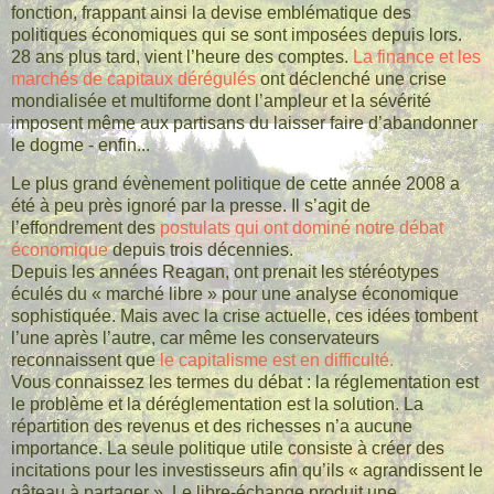
fonction, frappant ainsi la devise emblématique des
politiques économiques qui se sont imposées depuis lors.
28 ans plus tard, vient l’heure des comptes.
La finance et les
marchés de capitaux dérégulés
ont déclenché une crise
mondialisée et multiforme dont l’ampleur et la sévérité
imposent même aux partisans du laisser faire d’abandonner
le dogme - enfin...
Le plus grand évènement politique de cette année 2008 a
été à peu près ignoré par la presse. Il s’agit de
l’effondrement des
postulats qui ont dominé notre débat
économique
depuis trois décennies.
Depuis les années Reagan, ont prenait les stéréotypes
éculés du « marché libre » pour une analyse économique
sophistiquée. Mais avec la crise actuelle, ces idées tombent
l’une après l’autre, car même les conservateurs
reconnaissent que
le capitalisme est en difficulté.
Vous connaissez les termes du débat : la réglementation est
le problème et la déréglementation est la solution. La
répartition des revenus et des richesses n’a aucune
importance. La seule politique utile consiste à créer des
incitations pour les investisseurs afin qu’ils « agrandissent le
gâteau à partager ». Le libre-échange produit une