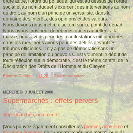
ordre autre, l'ordre du politique, qui est au dessus de l'ordre
social et au nom duquel s'exercent des interventions au nom
du droit, au nom d'un principe universaliste, dans le
domaine des intérêts, des opinions et des valeurs.
Nous devons nous mettre d'accord sur ce point de départ.
Nous avons tous peur de régimes qui en appellent à la
masse, nous avons peur des manifestations millionnaires
dans les rues, nous avons peur des défilés devant les
tribunes officielles. Il n'y a pas de démocratie sans un
principe de limitation du pouvoir. C'est vraiment le début de
toute réflexion sur la démocratie, c'est le thème central de la
Déclaration des Droits de l'Homme et du Citoyen."
Etienne Celmar
at
11:28
2 commentaires:
MERCREDI 9 JUILLET 2008
Supermarchés : effets pervers
Supermarchés, non merci !
[Vous pouvez également consulter les
premier
,
deuxième
et
troisième épisodes
de "Supermarchés non merci", publiés