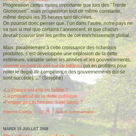
Progression certes moins importante que lors des "Trente
Glorieuses", mais progression tout de même constante,
même depuis les 35 heures tant décriées.
On pourrait donc penser que, l’un dans l’autre, notre pays ne
va pas si mal que certains l’annoncent, et que chacun
devrait pouvoir tirer les profits de cet enrichissement global.
Mais, parallèlement à cette croissance des richesses
produites, s’est développée une explosion de la dette
extérieure, variable selon les années et les gouvernements,
comme on peut le voir sur ce tableau
(on en profitera pour
noter le degré de compétence des gouvernements qui se
sont succédé). ..." (Sisyphe)
-
La France est-elle en faillite ?
-
L’épouvantail de la dette publique
-
Partage des richesses: sujet tabou ?
Etienne Celmar
at
09:25
Aucun commentaire:
MARDI 15 JUILLET 2008