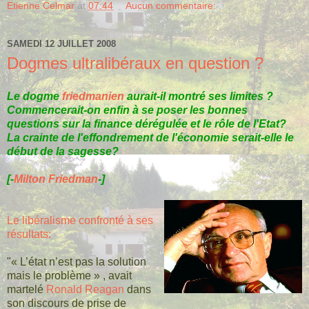
Etienne Celmar
at
07:44
Aucun commentaire:
SAMEDI 12 JUILLET 2008
Dogmes ultralibéraux en question ?
Le dogme
friedmanien
aurait-il montré ses limites ?
Commencerait-on enfin à se poser les bonnes
questions sur la finance dérégulée et le rôle de l'Etat?
La crainte de l'effondrement de l'économie serait-elle le
début de la sagesse?
[-
Milton Friedman
-]
Le libéralisme confronté à ses
résultats:
"« L’état n’est pas la solution
mais le problème » , avait
martelé
Ronald Reagan
dans
son discours de prise de