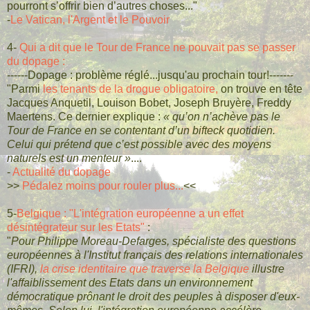
pourront s’offrir bien d’autres choses..."
-
Le Vatican, l'Argent et le Pouvoir
4-
Qui a dit que le Tour de France ne pouvait pas se passer
du dopage :
------Dopage : problème réglé...jusqu'au prochain tour!-------
"Parmi
les tenants de la drogue obligatoire,
on trouve en tête
Jacques Anquetil, Louison Bobet, Joseph Bruyère, Freddy
Maertens. Ce dernier explique :
« qu’on n’achève pas le
Tour de France en se contentant d’un bifteck quotidien.
Celui qui prétend que c’est possible avec des moyens
naturels est un menteur »
....
-
Actualité du dopage
>>
Pédalez moins pour rouler plus...
<<
5-
Belgique : "L'intégration européenne a un effet
désintégrateur sur les Etats"
:
"
P
our Philippe Moreau-Defarges, spécialiste des questions
européennes à l'Institut français des relations internationales
(IFRI),
la crise identitaire que traverse la Belgique
illustre
l'affaiblissement des Etats dans un environnement
démocratique prônant le droit des peuples à disposer d'eux-