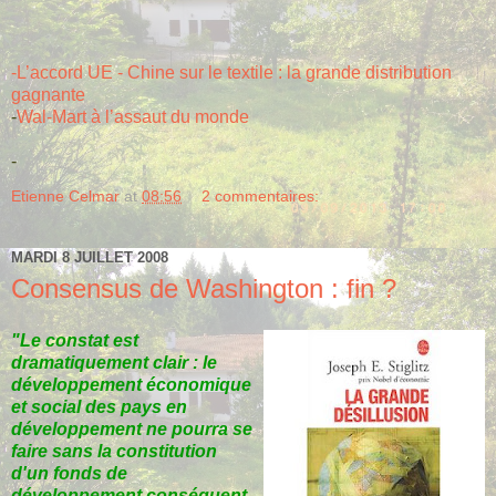
-L’accord UE - Chine sur le textile : la grande distribution
gagnante
-
Wal-Mart à l’assaut du monde
-
Etienne Celmar
at
08:56
2 commentaires:
MARDI 8 JUILLET 2008
Consensus de Washington : fin ?
"Le constat est
dramatiquement clair : le
développement économique
et social des pays en
développement ne pourra se
faire sans la constitution
d'un fonds de
développement conséquent