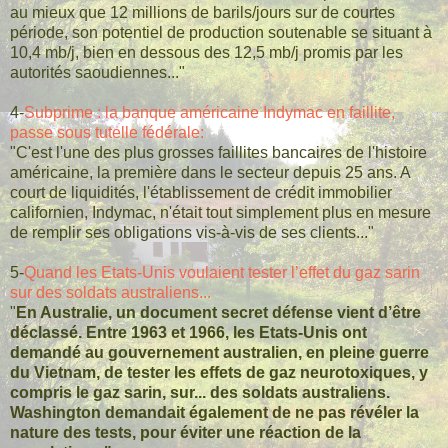
au mieux que 12 millions de barils/jours sur de courtes
période, son potentiel de production soutenable se situant à
10,4 mb/j, bien en dessous des 12,5 mb/j promis par les
autorités saoudiennes..."
4-
Subprime : la banque américaine Indymac en faillite,
passe sous tutelle fédérale:
"C'est l'une des plus grosses faillites bancaires de l'histoire
américaine, la première dans le secteur depuis 25 ans. A
court de liquidités, l'établissement de crédit immobilier
californien, Indymac, n'était tout simplement plus en mesure
de remplir ses obligations vis-à-vis de ses clients..."
5-
Quand les Etats-Unis voulaient tester l’effet du gaz sarin
sur des soldats australiens...
"
En Australie, un document secret défense vient d’être
déclassé. Entre 1963 et 1966, les Etats-Unis ont
demandé au gouvernement australien, en pleine guerre
du Vietnam, de tester les effets de gaz neurotoxiques, y
compris le gaz sarin, sur... des soldats australiens.
Washington demandait également de ne pas révéler la
nature des tests, pour éviter une réaction de la